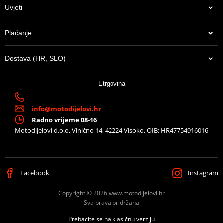
Uvjeti
Plaćanje
Dostava (HR, SLO)
23,36 €
Etrgovina
Na zalihi u centralnom skladištu. Dostava 8-10 dana.
info@motodijelovi.hr
Radno vrijeme 08-16
Motodijelovi d.o.o, Vinično 14, 42224 Visoko, OIB: HR47754916016
Facebook
Instagram
Copyright © 2026 www.motodijelovi.hr
Sva prava pridržana
Prebacite se na klasičnu verziju