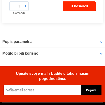
U košaricu
(komand)
Popis parametra
Fittings:
shad.es
Moglo bi biti korisno
Fittings:
shad.es
Fixation system SHAD Z0X116RV for SHAD backrest
Up-to-date SHAD online catalogue
-
click here
Upišite svoj e-mail i budite u toku s našim
pogodnostima.
Up-to-date SHAD online catalogue
-
click here
Prijava