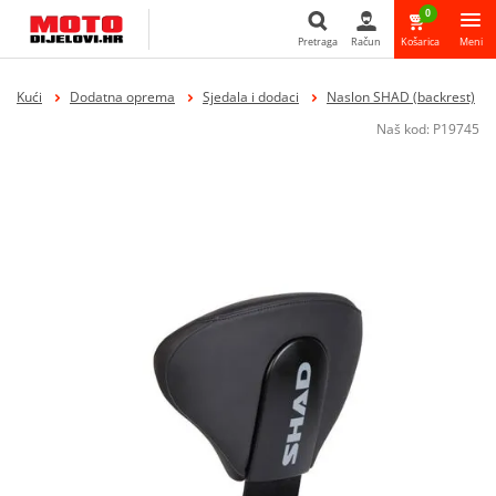
0
Pretraga
Račun
Košarica
Meni
Pretraga
Kući
Dodatna oprema
Sjedala i dodaci
Naslon SHAD (backrest)
Naš kod:
P19745