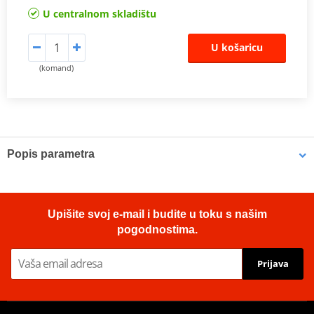
U centralnom skladištu
U košaricu
(komand)
Popis parametra
TüV certificate
PDF
Upišite svoj e-mail i budite u toku s našim
pogodnostima.
Prijava