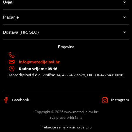
Uvjeti
Plaćanje
Dostava (HR, SLO)
Etrgovina
info@motodijelovi.hr
Radno vrijeme 08-16
Motodijelovi d.o.o, Vinično 14, 42224 Visoko, OIB: HR47754916016
Facebook
Instagram
Copyright © 2026 www.motodijelovi.hr
Sva prava pridržana
Prebacite se na klasičnu verziju