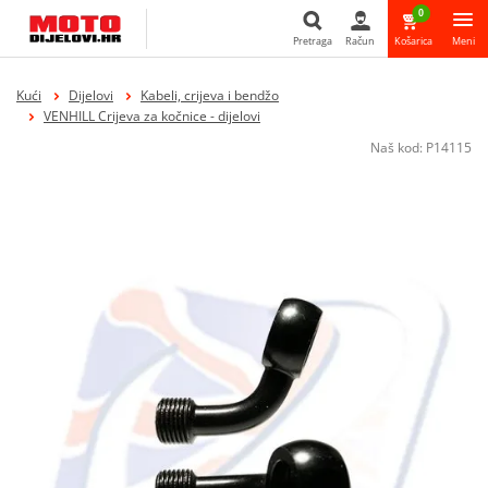
0
Pretraga
Račun
Košarica
Meni
Pretraga
Kući
Dijelovi
Kabeli, crijeva i bendžo
VENHILL Crijeva za kočnice - dijelovi
Naš kod:
P14115