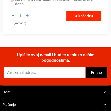
dana.
U košaricu
(komand)
Upišite svoj e-mail i budite u toku s našim
pogodnostima.
Prijava
Uvjeti
Plaćanje