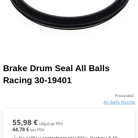
Brake Drum Seal All Balls
Racing 30-19401
:
Proizvođač
All Balls Racing
55,98 €
Uključuje PDV
44,78 €
bez PDV
Na zalihi u centralnom skladištu. Dostava 8-10