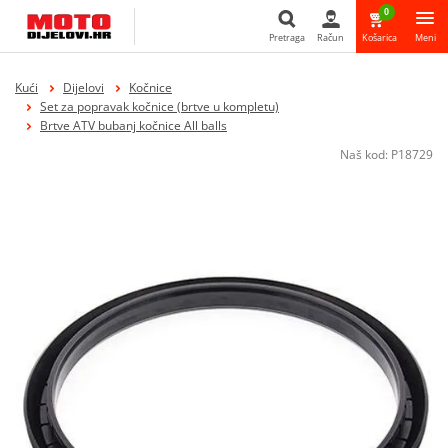
0
Pretraga
Račun
Košarica
Meni
Pretraga
Kući
Dijelovi
Kočnice
Set za popravak kočnice (brtve u kompletu)
Brtve ATV bubanj kočnice All balls
Naš kod:
P18729