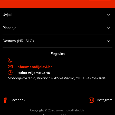
Uvjeti
Plaćanje
Dostava (HR, SLO)
180,60 €
Etrgovina
Na zalihi u centralnom skladištu. Dostava 8-10 dana.
info@motodijelovi.hr
Radno vrijeme 08-16
Motodijelovi d.o.o, Vinično 14, 42224 Visoko, OIB: HR47754916016
Facebook
Instagram
Copyright © 2026 www.motodijelovi.hr