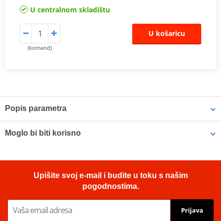
U centralnom skladištu
U košaricu
(komand)
Popis parametra
TüV certificate
PDF
Moglo bi biti korisno
Vampire Vacuum Pump Brake Bleed Set Venhill VWK011
Upišite svoj e-mail i budite u toku s našim
pogodnostima.
Prijava