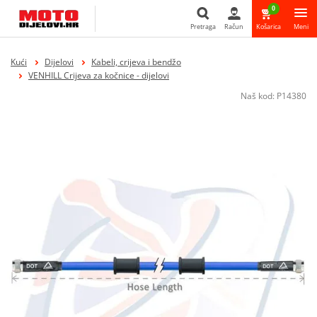
0
Pretraga
Račun
Košarica
Meni
Pretraga
Kući
Dijelovi
Kabeli, crijeva i bendžo
VENHILL Crijeva za kočnice - dijelovi
Naš kod:
P14380