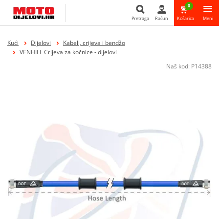
0
Pretraga
Račun
Košarica
Meni
Pretraga
Kući
Dijelovi
Kabeli, crijeva i bendžo
VENHILL Crijeva za kočnice - dijelovi
Naš kod:
P14388