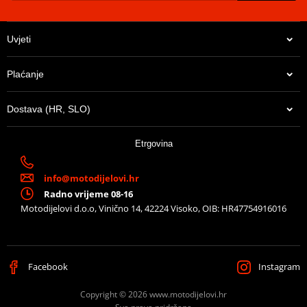
Uvjeti
Plaćanje
Dostava (HR, SLO)
180,60 €
Etrgovina
Na zalihi u centralnom skladištu. Dostava 8-10 dana.
info@motodijelovi.hr
Radno vrijeme 08-16
Motodijelovi d.o.o, Vinično 14, 42224 Visoko, OIB: HR47754916016
Facebook
Instagram
Copyright © 2026 www.motodijelovi.hr