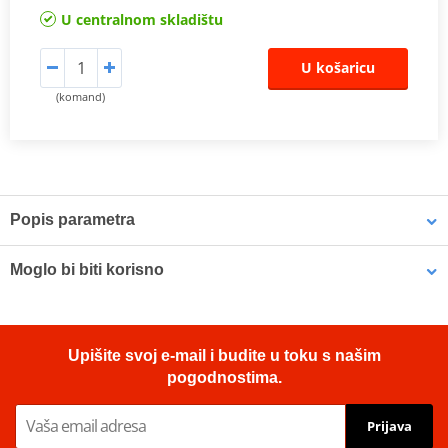
U centralnom skladištu
U košaricu
(komand)
Popis parametra
TüV certificate
PDF
Moglo bi biti korisno
Vampire Vacuum Pump Brake Bleed Set Venhill VWK011
Upišite svoj e-mail i budite u toku s našim
pogodnostima.
Prijava