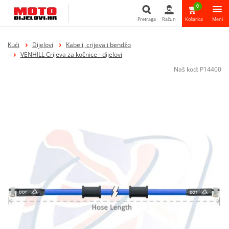
0
Pretraga
Račun
Košarica
Meni
Pretraga
Kući
Dijelovi
Kabeli, crijeva i bendžo
VENHILL Crijeva za kočnice - dijelovi
Naš kod:
P14400