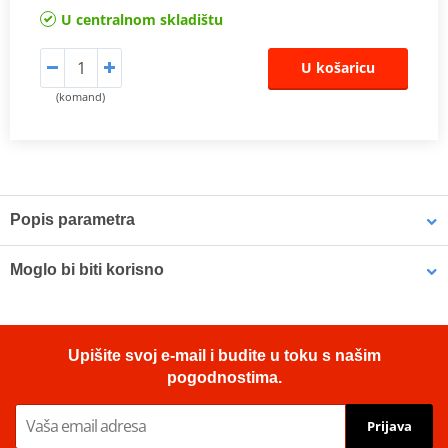
U centralnom skladištu
U košaricu
(komand)
Popis parametra
TüV certificate
PDF
Moglo bi biti korisno
Vampire Vacuum Pump Brake Bleed Set Venhill VWK011
Upišite svoj e-mail i budite u toku s našim
pogodnostima.
Prijava