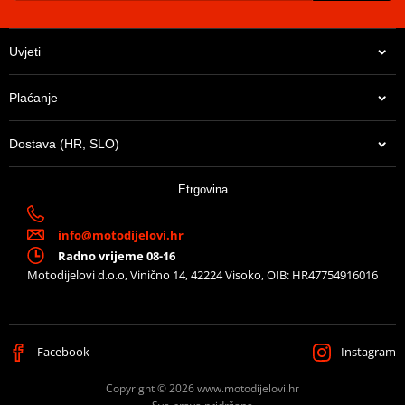
Uvjeti
Plaćanje
Dostava (HR, SLO)
180,60 €
Etrgovina
Na zalihi u centralnom skladištu. Dostava 8-10 dana.
info@motodijelovi.hr
Radno vrijeme 08-16
Motodijelovi d.o.o, Vinično 14, 42224 Visoko, OIB: HR47754916016
Facebook
Instagram
Copyright © 2026 www.motodijelovi.hr