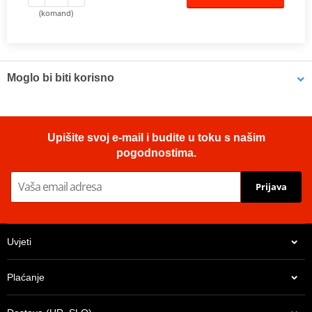
(komand)
Moglo bi biti korisno
Multipurpose lubricant Bel-Ray 6 IN 1 (400ml Spray)
Upišite svoj e-mail i budite u toku s našim
pogodnostima.
Prijava
Uvjeti
Plaćanje