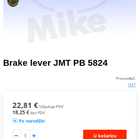
Brake lever JMT PB 5824
:
Proizvođač
JMT
22,81 €
Uključuje PDV
18,25 €
bez PDV
Po narudžbi
U košaricu