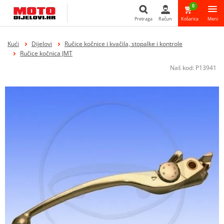
0
Pretraga
Račun
Košarica
Meni
Pretraga
Kući
Dijelovi
Ručice kočnice i kvačila, stopalke i kontrole
Ručice kočnica JMT
Naš kod:
P13941