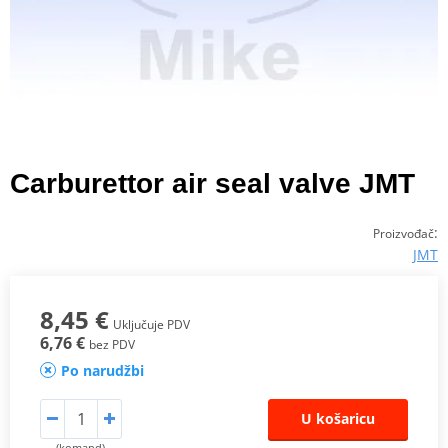
Carburettor air seal valve JMT
:
Proizvođač
JMT
8,45 €
Uključuje PDV
6,76 €
bez PDV
Po narudžbi
U košaricu
(komand)