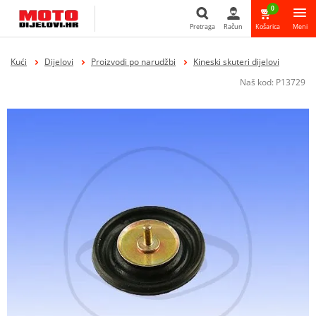
0
Pretraga
Račun
Košarica
Meni
Pretraga
Kući
Dijelovi
Proizvodi po narudžbi
Kineski skuteri dijelovi
Naš kod:
P13729