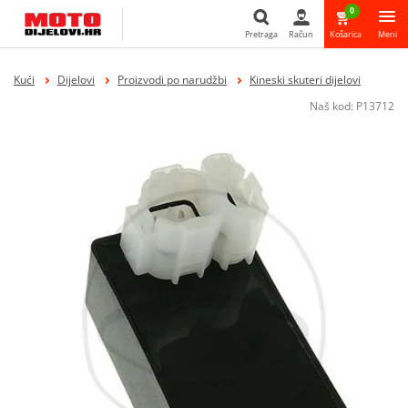
0
Pretraga
Račun
Košarica
Meni
Pretraga
Kući
Dijelovi
Proizvodi po narudžbi
Kineski skuteri dijelovi
Naš kod:
P13712