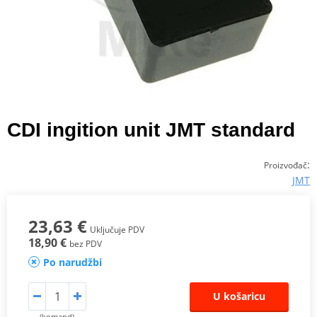
CDI ingition unit JMT standard
:
Proizvođač
JMT
23,63 €
Uključuje PDV
18,90 €
bez PDV
Po narudžbi
U košaricu
(komand)