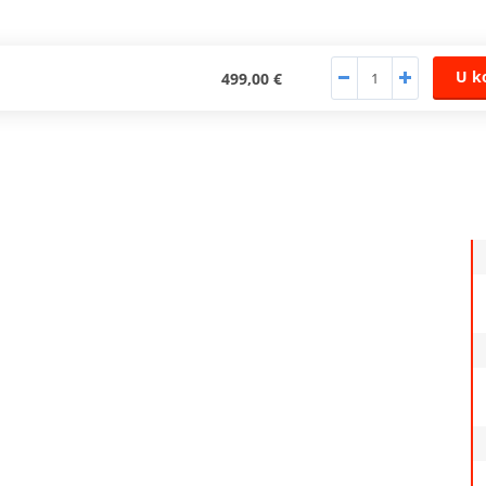
U k
499,00 €