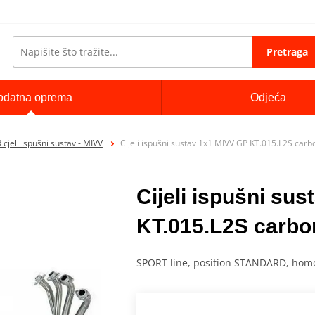
Pretraga
odatna oprema
Odjeća
cjeli ispušni sustav - MIVV
Cijeli ispušni sustav 1x1 MIVV GP KT.015.L2S carb
Cijeli ispušni su
KT.015.L2S carbo
SPORT line, position STANDARD, hom