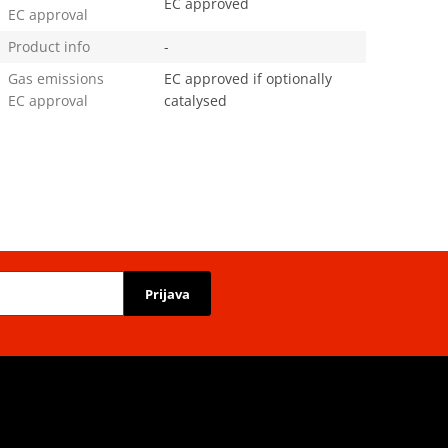
EC approved
EC approval
Product info
-
Gas emissions
EC approved if optionally
EC approval
catalysed
Prijava