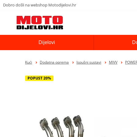
Dobro došli na webshop Motodijelovi.hr
Dijelovi
D
Kući
Dodatna oprema
Ispušni sustavi
MIVV
POWER 
POPUST 20%