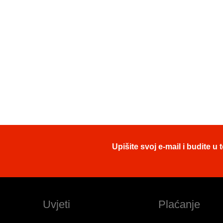
Upišite svoj e-mail i budite 
Uvjeti
Plaćanje