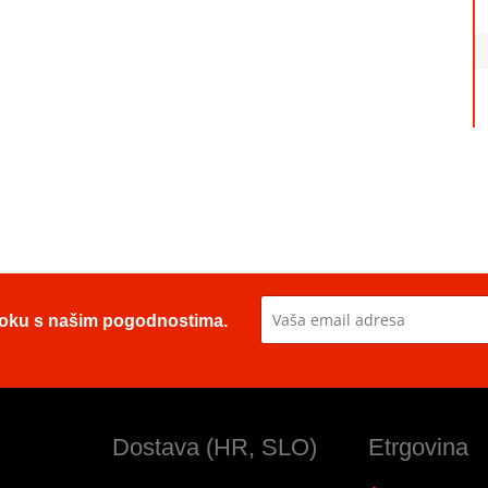
u toku s našim pogodnostima.
Dostava (HR, SLO)
Etrgovina