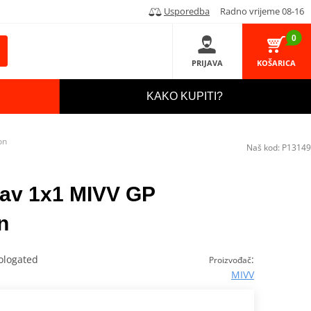
Usporedba
Radno vrijeme 08-16
0
PRIJAVA
KOŠARICA
KAKO KUPITI?
on
Naš kod:
P13149
stav 1x1 MIVV GP
n
ologated
:
Proizvođač
MIVV