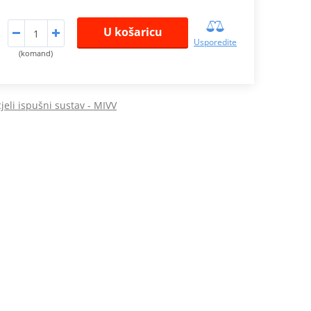
U košaricu
Usporedite
(komand)
eli ispušni sustav - MIVV