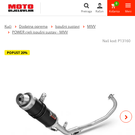
0
Pretraga
Račun
Košarica
Meni
Pretraga
Kući
Dodatna oprema
Ispušni sustavi
MIVV
POWER cjeli ispušni sustav - MIVV
Naš kod:
P13160
POPUST 20%