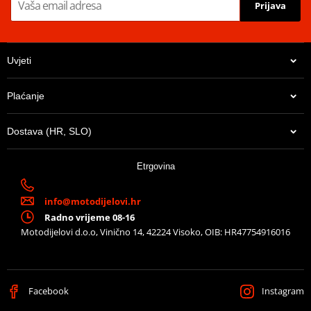
Prijava
Uvjeti
Plaćanje
Schematic
PDF
Dynochart
PDF
Dostava (HR, SLO)
Technical info
PDF
Etrgovina
Proizvođač
MIVV
HOMOLOGATION /
EC approved (Euro3)
info@motodijelovi.hr
APPROVAL
Radno vrijeme 08-16
Position
ORIGINAL
Motodijelovi d.o.o, Vinično 14, 42224 Visoko, OIB: HR47754916016
Catalytic converter
optional kat ACC.033.A1 // "K" in
kit
place of "L"
Line
SPORT
Facebook
Instagram