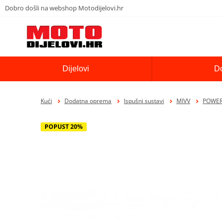
Dobro došli na webshop Motodijelovi.hr
Dijelovi
D
Kući
Dodatna oprema
Ispušni sustavi
MIVV
POWER 
POPUST 20%