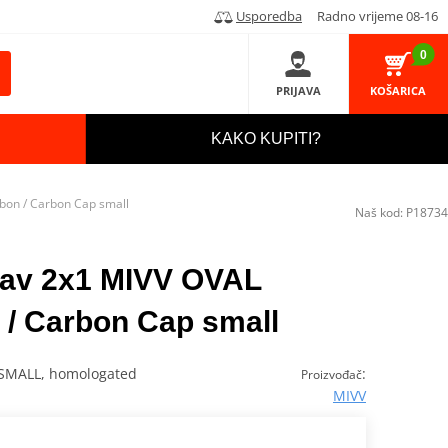
Usporedba
Radno vrijeme 08-16
0
PRIJAVA
KOŠARICA
KAKO KUPITI?
rbon / Carbon Cap small
Naš kod:
P18734
stav 2x1 MIVV OVAL
 / Carbon Cap small
 SMALL, homologated
:
Proizvođač
MIVV