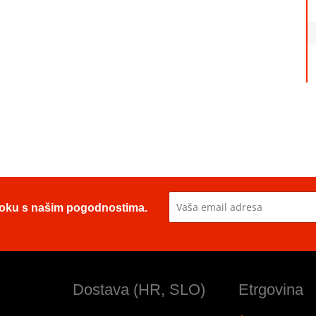
u toku s našim pogodnostima.
Dostava (HR, SLO)
Etrgovina