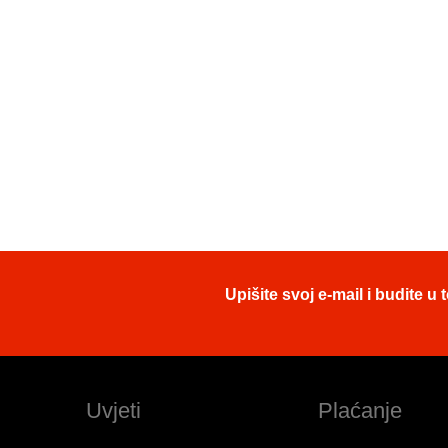
Upišite svoj e-mail i budite 
Uvjeti
Plaćanje