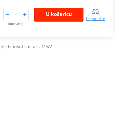
U košaricu
Usporedite
(komand)
eli ispušni sustav - MIVV