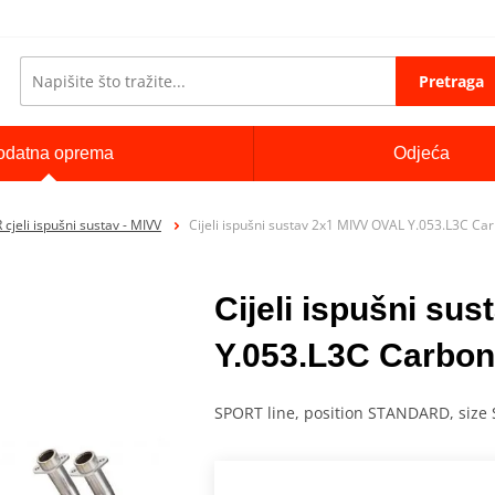
Pretraga
odatna oprema
Odjeća
cjeli ispušni sustav - MIVV
Cijeli ispušni sustav 2x1 MIVV OVAL Y.053.L3C Ca
Cijeli ispušni su
Y.053.L3C Carbon
SPORT line, position STANDARD, size