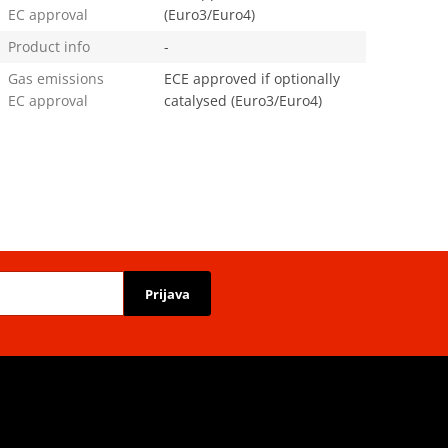
EC approval
(Euro3/Euro4)
Product info
-
Gas emissions
ECE approved if optionally
EC approval
catalysed (Euro3/Euro4)
Prijava