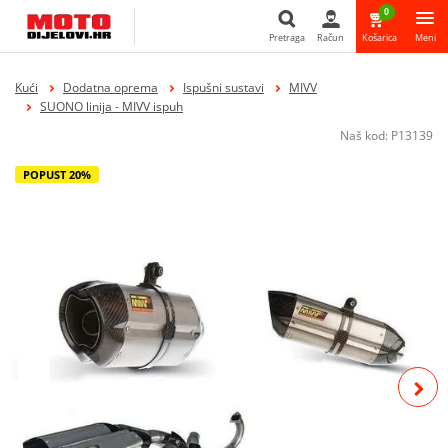
0
Pretraga
Račun
Košarica
Meni
Pretraga
Kući
Dodatna oprema
Ispušni sustavi
MIVV
SUONO linija - MIVV ispuh
Naš kod:
P13139
POPUST 20%