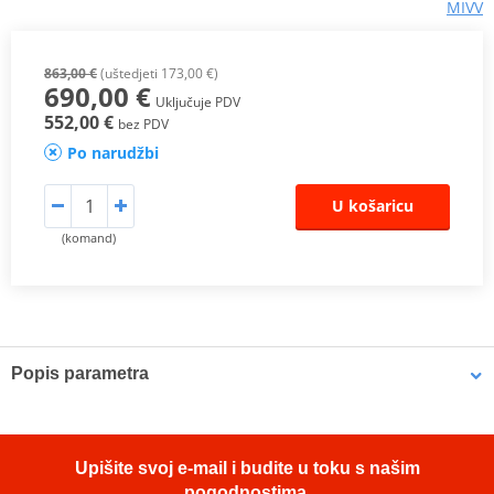
MIVV
863,00 €
(uštedjeti 173,00 €)
690,00 €
Uključuje PDV
552,00 €
bez PDV
Po narudžbi
U košaricu
(komand)
Popis parametra
Proizvođač
MIVV
HOMOLOGATION /
EC approved (Euro3)
Upišite svoj e-mail i budite u toku s našim
APPROVAL
pogodnostima.