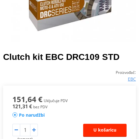
Clutch kit EBC DRC109 STD
:
Proizvođač
EBC
151,64 €
Uključuje PDV
121,31 €
bez PDV
Po narudžbi
U košaricu
(komand)