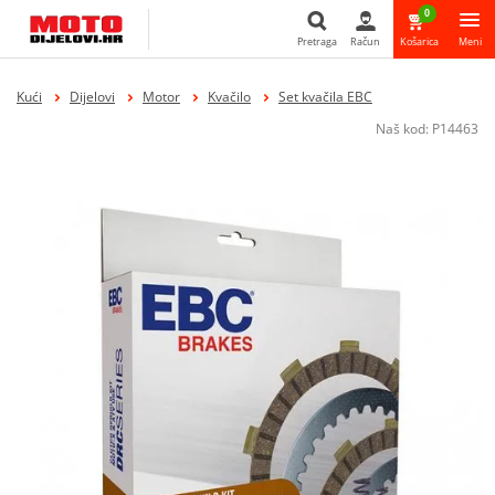
0
Pretraga
Račun
Košarica
Meni
Pretraga
Kući
Dijelovi
Motor
Kvačilo
Set kvačila EBC
Naš kod:
P14463