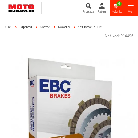
0
Pretraga
Račun
Košarica
Meni
Pretraga
Kući
Dijelovi
Motor
Kvačilo
Set kvačila EBC
Naš kod:
P14496