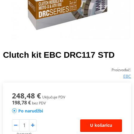
Clutch kit EBC DRC117 STD
:
Proizvođač
EBC
248,48 €
Uključuje PDV
198,78 €
bez PDV
Po narudžbi
U košaricu
(komand)