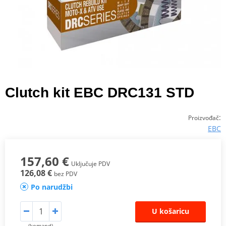
Clutch kit EBC DRC131 STD
:
Proizvođač
EBC
157,60 €
Uključuje PDV
126,08 €
bez PDV
Po narudžbi
U košaricu
(komand)