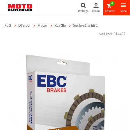
0
Pretraga
Račun
Košarica
Meni
Pretraga
Kući
Dijelovi
Motor
Kvačilo
Set kvačila EBC
Naš kod:
P14497