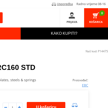
Usporedba
Radno vrijeme 08-16
0
PRIJAVA
KOŠARICA
KAKO KUPITI?
Naš kod:
P14475
DRC160 STD
plates, steels & springs
:
Proizvođač
EBC
U košaricu