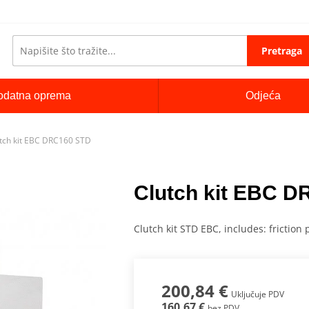
Pretraga
odatna oprema
Odjeća
tch kit EBC DRC160 STD
Clutch kit EBC 
Clutch kit STD EBC, includes: friction 
200,84 €
Uključuje PDV
160,67 €
bez PDV