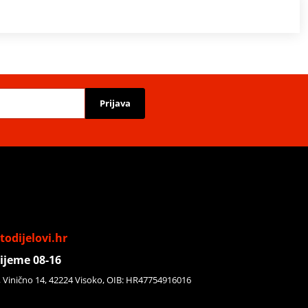
Prijava
odijelovi.hr
ijeme 08-16
, Vinično 14, 42224 Visoko, OIB: HR47754916016