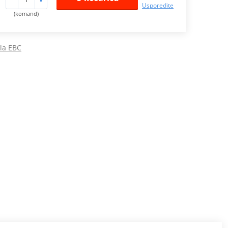
Usporedite
(komand)
ila EBC