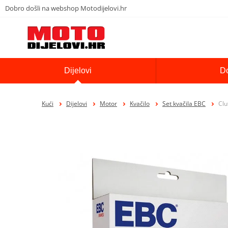
Dobro došli na webshop Motodijelovi.hr
Dijelovi
D
Kući
Dijelovi
Motor
Kvačilo
Set kvačila EBC
Clu