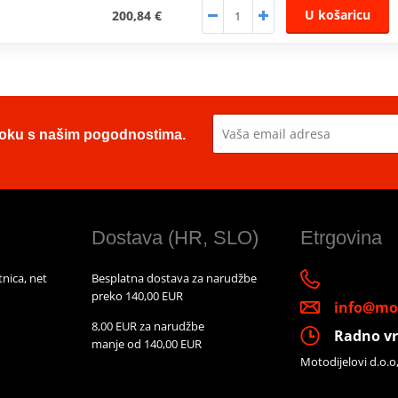
U košaricu
200,84 €
u toku s našim pogodnostima.
Dostava (HR, SLO)
Etrgovina
nica, net
Besplatna dostava za narudžbe
preko 140,00 EUR
info@mot
8,00 EUR za narudžbe
Radno vr
manje od 140,00 EUR
Motodijelovi d.o.o