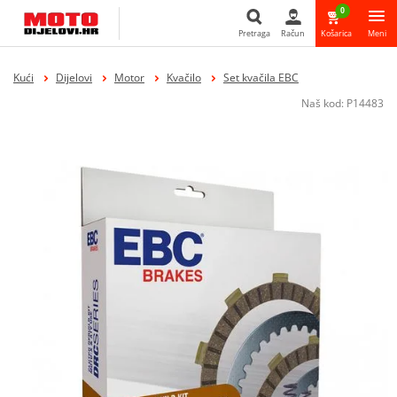
0
Pretraga
Račun
Košarica
Meni
Pretraga
Kući
Dijelovi
Motor
Kvačilo
Set kvačila EBC
Naš kod:
P14483