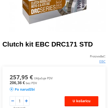
Clutch kit EBC DRC171 STD
:
Proizvođač
EBC
257,95 €
Uključuje PDV
206,36 €
bez PDV
Po narudžbi
U košaricu
(komand)