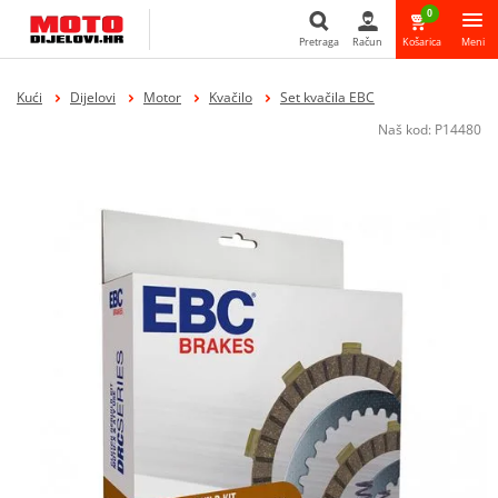
0
Pretraga
Račun
Košarica
Meni
Pretraga
Kući
Dijelovi
Motor
Kvačilo
Set kvačila EBC
Naš kod:
P14480