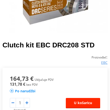
Clutch kit EBC DRC208 STD
:
Proizvođač
EBC
164,73 €
Uključuje PDV
131,78 €
bez PDV
Po narudžbi
U košaricu
(komand)