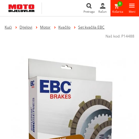
0
Pretraga
Račun
Košarica
Meni
Pretraga
Kući
Dijelovi
Motor
Kvačilo
Set kvačila EBC
Naš kod:
P14488