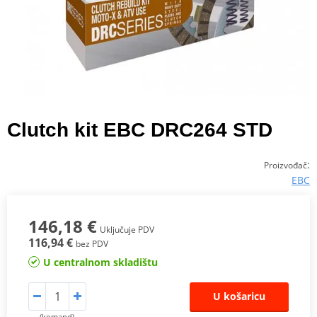
Clutch kit EBC DRC264 STD
:
Proizvođač
EBC
146,18 €
Uključuje PDV
116,94 €
bez PDV
U centralnom skladištu
U košaricu
(komand)