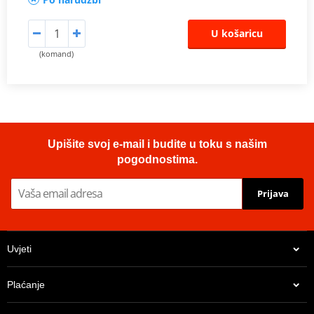
U košaricu
(komand)
Upišite svoj e-mail i budite u toku s našim
pogodnostima.
Prijava
Uvjeti
Plaćanje