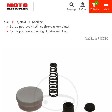
0
Pretraga
Račun
Košarica
Meni
Pretraga
Kući
Dijelovi
Kočnice
Set za popravak kočnice (brtve u kompletu)
Set za popravak glavnog cilindra kocnice
Naš kod:
P13780