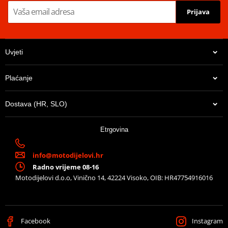
Prijava
Uvjeti
Plaćanje
Dostava (HR, SLO)
38,98 €
Etrgovina
U centralnom skladištu
info@motodijelovi.hr
Radno vrijeme 08-16
Motodijelovi d.o.o, Vinično 14, 42224 Visoko, OIB: HR47754916016
Facebook
Instagram