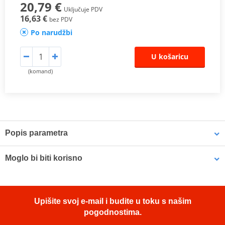
20,79 €
Uključuje PDV
16,63 €
bez PDV
Po narudžbi
U košaricu
(komand)
Popis parametra
Proizvođač
EBC
Moglo bi biti korisno
Alternative
7380835/7388259
LOCTITE 5188 LOCTITE 1254415 50 ml
Upišite svoj e-mail i budite u toku s našim
pogodnostima.