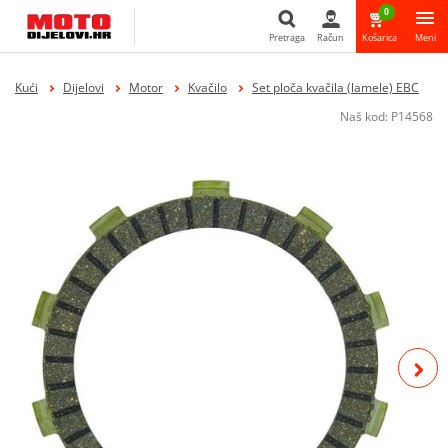
0
Pretraga
Račun
Košarica
Meni
Pretraga
Kući
Dijelovi
Motor
Kvačilo
Set ploča kvačila (lamele) EBC
Naš kod:
P14568