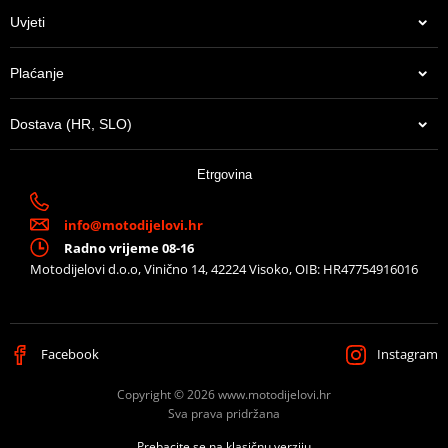
Uvjeti
Plaćanje
Dostava (HR, SLO)
38,98 €
Etrgovina
U centralnom skladištu
info@motodijelovi.hr
Radno vrijeme 08-16
Motodijelovi d.o.o, Vinično 14, 42224 Visoko, OIB: HR47754916016
Facebook
Instagram
Copyright © 2026 www.motodijelovi.hr
Sva prava pridržana
Prebacite se na klasičnu verziju