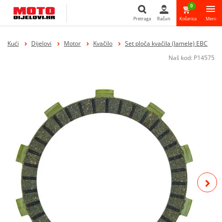
0
Pretraga
Račun
Košarica
Meni
Pretraga
Kući
Dijelovi
Motor
Kvačilo
Set ploča kvačila (lamele) EBC
Naš kod:
P14575