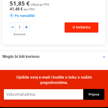
51,85 €
Uključuje PDV
41,48 €
bez PDV
Po narudžbi
U košaricu
(komand)
Moglo bi biti korisno
LOCTITE 5188 LOCTITE 1254415 50 ml
Upišite svoj e-mail i budite u toku s našim
pogodnostima.
Prijava