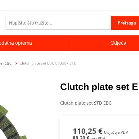
Pretraga
odatna oprema
Odjeća
le) EBC
Clutch plate set EBC CK3387 STD
Clutch plate set
Clutch plate set STD EBC
110,25 €
Uključuje PDV
88,20 €
bez PDV