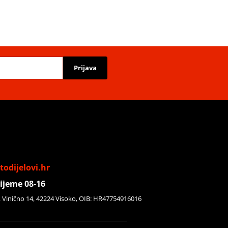
Prijava
odijelovi.hr
ijeme 08-16
, Vinično 14, 42224 Visoko, OIB: HR47754916016