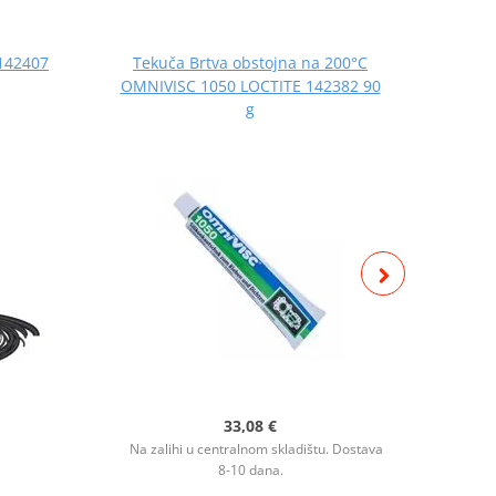
 142407
Tekuča Brtva obstojna na 200°C
LOC
OMNIVISC 1050 LOCTITE 142382 90
g
33,08 €
Na zalihi u centralnom skladištu. Dostava
8-10 dana.