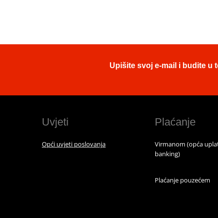
Upišite svoj e-mail i budite 
Uvjeti
Plaćanje
Opći uvjeti poslovanja
Virmanom (opća uplat
banking)
Plaćanje pouzećem