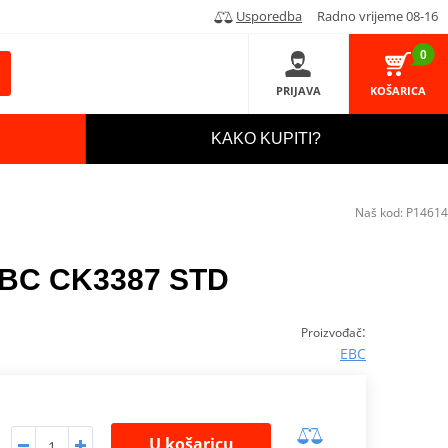
Usporedba
Radno vrijeme 08-16
0
PRIJAVA
KOŠARICA
KAKO KUPITI?
Naš kod:
P14614
 EBC CK3387 STD
:
Proizvođač
EBC
U košaricu