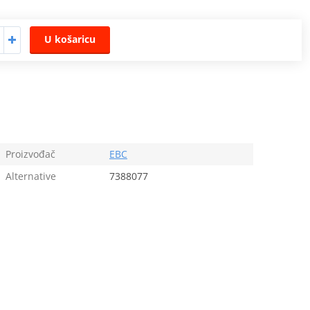
U košaricu
Proizvođač
EBC
Alternative
7388077