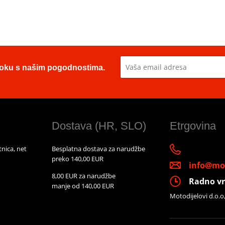
u toku s našim pogodnostima.
Dostava (HR, SLO)
Etrgovina
nica, net
Besplatna dostava za narudžbe
preko 140,00 EUR
info@mot
8,00 EUR za narudžbe
Radno vr
manje od 140,00 EUR
Motodijelovi d.o.o