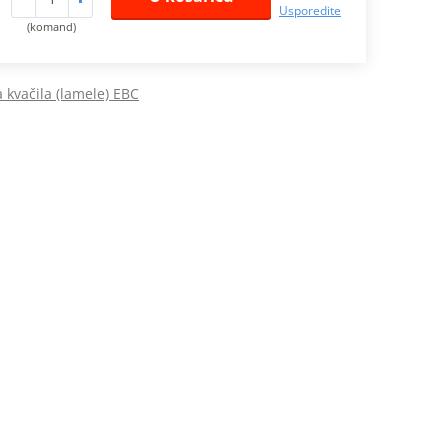
Usporedite
(komand)
a kvačila (lamele) EBC