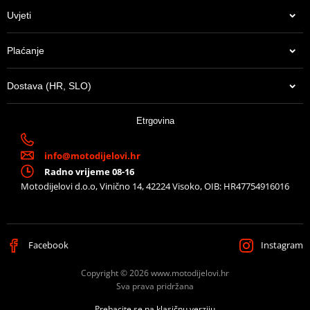
Uvjeti
Plaćanje
Dostava (HR, SLO)
38,98 €
Etrgovina
U centralnom skladištu
info@motodijelovi.hr
Radno vrijeme 08-16
Motodijelovi d.o.o, Vinično 14, 42224 Visoko, OIB: HR47754916016
Facebook
Instagram
Copyright © 2026 www.motodijelovi.hr
Sva prava pridržana
Prebacite se na klasičnu verziju