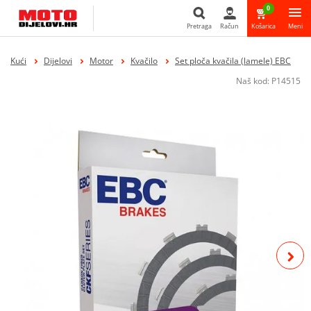
0
Pretraga
Račun
Košarica
Meni
Pretraga
Kući
Dijelovi
Motor
Kvačilo
Set ploča kvačila (lamele) EBC
Naš kod:
P14515