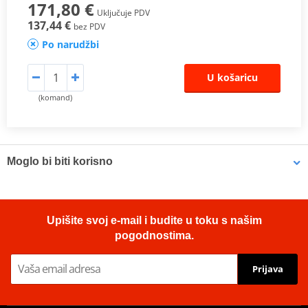
171,80 €
Uključuje PDV
137,44 €
bez PDV
Po narudžbi
U košaricu
(komand)
Moglo bi biti korisno
LOCTITE 5188 LOCTITE 1254415 50 ml
Upišite svoj e-mail i budite u toku s našim
pogodnostima.
Prijava