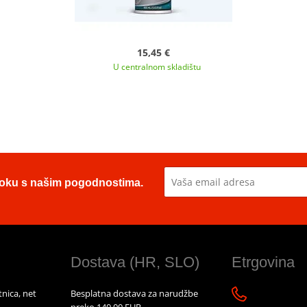
15,45 €
U centralnom skladištu
u toku s našim pogodnostima.
Dostava (HR, SLO)
Etrgovina
nica, net
Besplatna dostava za narudžbe
preko 140,00 EUR