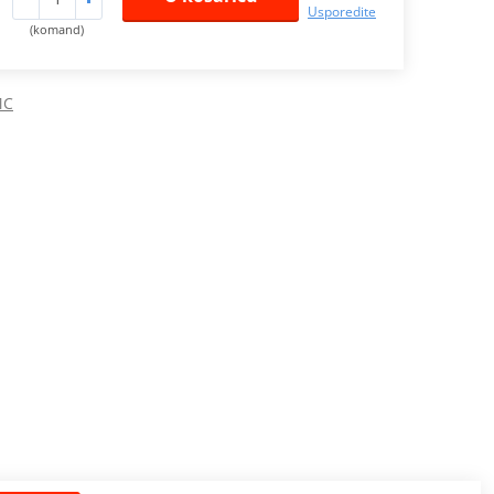
Usporedite
(komand)
MC