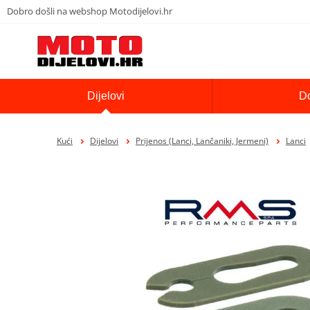
Dobro došli na webshop Motodijelovi.hr
Dijelovi
D
Kući
Dijelovi
Prijenos (Lanci, Lančaniki, Jermeni)
Lanci