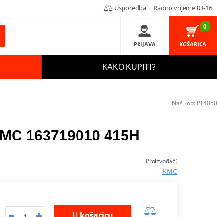
Usporedba
Radno vrijeme 08-16
0
PRIJAVA
KOŠARICA
KAKO KUPITI?
Naš kod:
P14050
 KMC 163719010 415H
:
Proizvođač
KMC
U košaricu