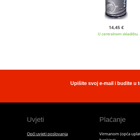
14,45 €
U centralnom skladištu
Upišite svoj e-mail i budite 
Uvjeti
Plaćanje
Opći uvjeti poslovanja
Virmanom (opća uplat
banking)