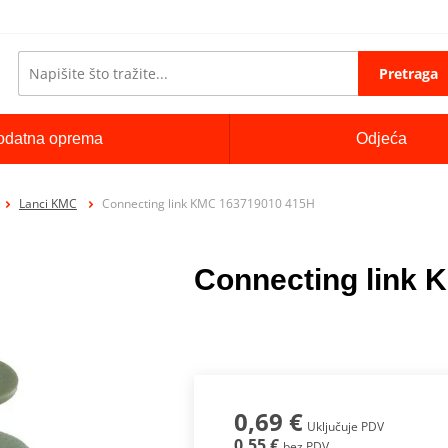
Pretraga
odatna oprema
Odjeća
Lanci KMC
Connecting link KMC 163719010 415H
Connecting link
0,69 €
Uključuje PDV
0,55 €
bez PDV