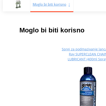
Moglo bi biti korisno
Moglo bi biti korisno
Sprej za podmazivanje lanc
Ray SUPERCLEAN CHAI
LUBRICANT (400ml Spra