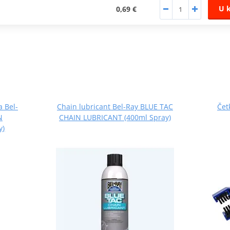
U 
0,69 €
a Bel-
Chain lubricant Bel-Ray BLUE TAC
Čet
N
CHAIN LUBRICANT (400ml Spray)
y)