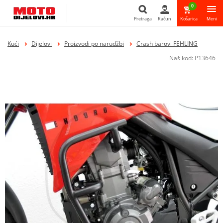
0
Pretraga
Račun
Košarica
Meni
Pretraga
Kući
Dijelovi
Proizvodi po narudžbi
Crash barovi FEHLING
Naš kod:
P13646