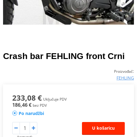
Crash bar FEHLING front Crni
:
Proizvođač
FEHLING
233,08 €
Uključuje PDV
186,46 €
bez PDV
Po narudžbi
U košaricu
(komand)