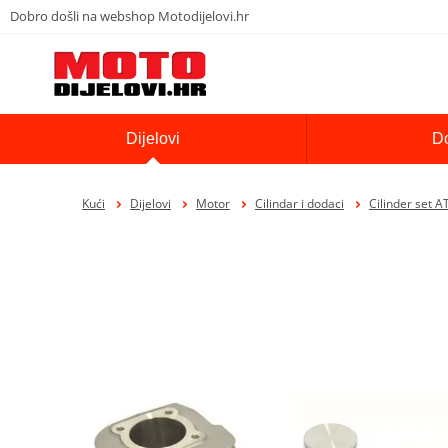
Dobro došli na webshop Motodijelovi.hr
Dijelovi
D
Kući
Dijelovi
Motor
Cilindar i dodaci
Cilinder set 