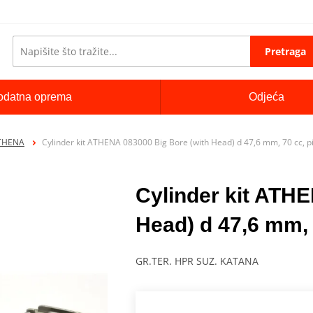
Pretraga
odatna oprema
Odjeća
ATHENA
Cylinder kit ATHENA 083000 Big Bore (with Head) d 47,6 mm, 70 cc, 
Cylinder kit ATH
Head) d 47,6 mm, 
GR.TER. HPR SUZ. KATANA