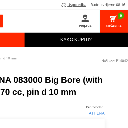
Usporedba
Radno vrijeme 08-16
0
PRIJAVA
KOŠARICA
KAKO KUPITI?
pin d 10 mm
Naš kod:
P14042
ENA 083000 Big Bore (with
70 cc, pin d 10 mm
:
Proizvođač
ATHENA