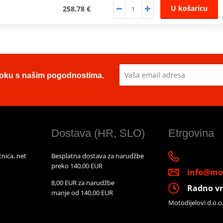
U košaricu
258,78 €
u toku s našim pogodnostima.
Dostava (HR, SLO)
Etrgovina
nica, net
Besplatna dostava za narudžbe
preko 140,00 EUR
info@mot
8,00 EUR za narudžbe
Radno vr
manje od 140,00 EUR
Motodijelovi d.o.o