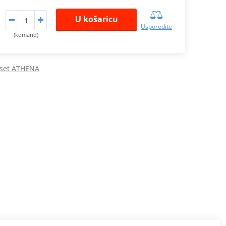
U košaricu
Usporedite
(komand)
 set ATHENA