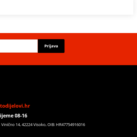
Prijava
odijelovi.hr
ijeme 08-16
, Vinično 14, 42224 Visoko, OIB: HR47754916016