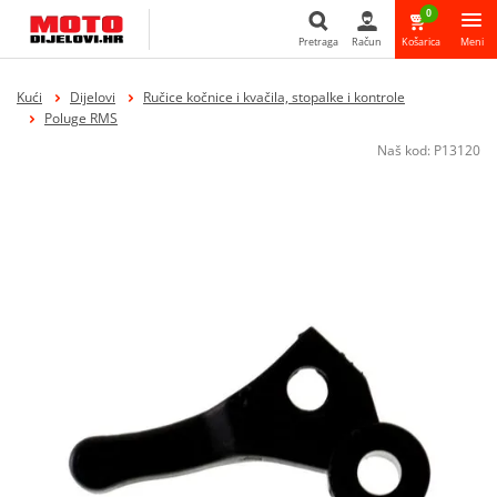
0
Pretraga
Račun
Košarica
Meni
Pretraga
Kući
Dijelovi
Ručice kočnice i kvačila, stopalke i kontrole
Poluge RMS
Naš kod:
P13120