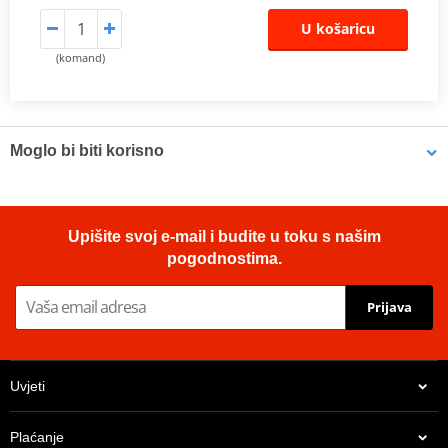
U košaricu
(komand)
Moglo bi biti korisno
Multipurpose lubricant Bel-Ray 6 IN 1 (400ml Spray)
Upišite svoj e-mail i budite u toku s našim
pogodnostima.
Prijava
Uvjeti
Plaćanje