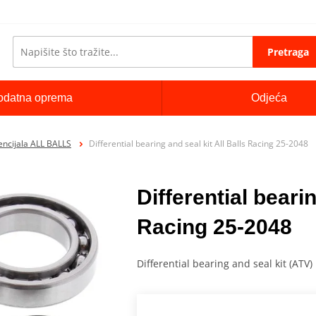
Pretraga
odatna oprema
Odjeća
rencijala ALL BALLS
Differential bearing and seal kit All Balls Racing 25-2048
Differential bearin
Racing 25-2048
Differential bearing and seal kit (ATV)