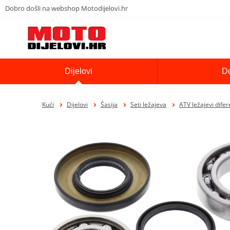
Dobro došli na webshop Motodijelovi.hr
Dijelovi
D
Kući
Dijelovi
Šasija
Seti ležajeva
ATV ležajevi dife