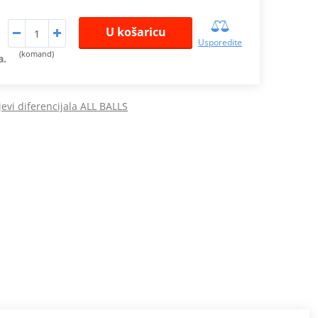
U košaricu
Usporedite
(komand)
a.
jevi diferencijala ALL BALLS