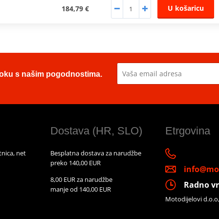
U košaricu
184,79 €
u toku s našim pogodnostima.
Dostava (HR, SLO)
Etrgovina
nica, net
Besplatna dostava za narudžbe
preko 140,00 EUR
info@mot
8,00 EUR za narudžbe
Radno vr
manje od 140,00 EUR
Motodijelovi d.o.o