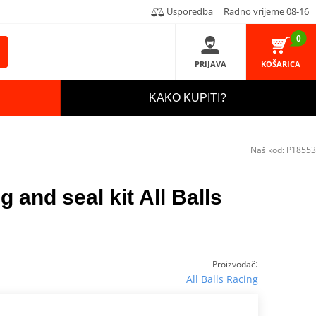
Usporedba
Radno vrijeme 08-16
0
PRIJAVA
KOŠARICA
KAKO KUPITI?
Naš kod:
P18553
g and seal kit All Balls
:
Proizvođač
All Balls Racing