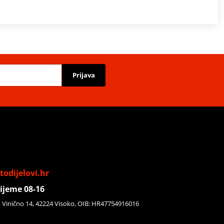
Prijava
odijelovi.hr
ijeme 08-16
, Vinično 14, 42224 Visoko, OIB: HR47754916016