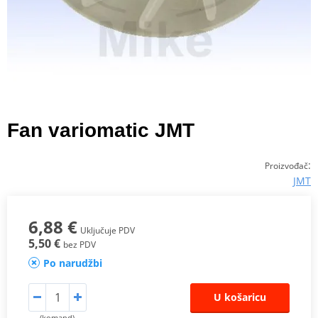
Fan variomatic JMT
:
Proizvođač
JMT
6,88 €
Uključuje PDV
5,50 €
bez PDV
Po narudžbi
U košaricu
(komand)