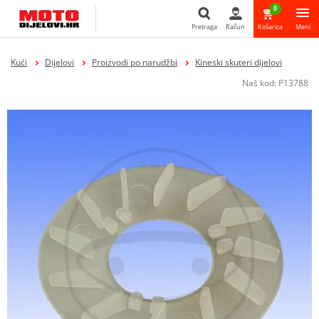
0
Pretraga
Račun
Košarica
Meni
Pretraga
Kući
Dijelovi
Proizvodi po narudžbi
Kineski skuteri dijelovi
Naš kod:
P13788