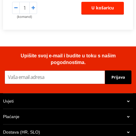
U košaricu
(komand)
Upišite svoj e-mail i budite u toku s našim
pogodnostima.
Prijava
Uvjeti
Plaćanje
Dostava (HR, SLO)