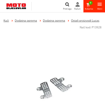
0
Pretraga
Račun
Košarica
Meni
Pretraga
Kući
Dodatna oprema
Dodatna oprema
Ostali proizvodi Lucas
Naš kod:
P13928