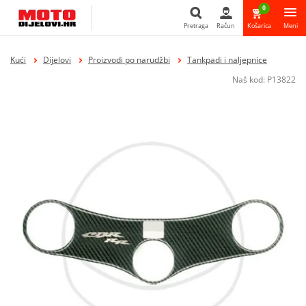
0
Pretraga
Račun
Košarica
Meni
Pretraga
Kući
Dijelovi
Proizvodi po narudžbi
Tankpadi i naljepnice
Naš kod:
P13822