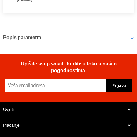
Popis parametra
Proizvođač
JMT
Dimensions
264 x 85.3 mm
Upišite svoj e-mail i budite u toku s našim
pogodnostima.
Prijava
Uvjeti
Plaćanje