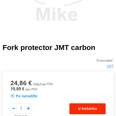
Fork protector JMT carbon
:
Proizvođač
JMT
24,86 €
Uključuje PDV
19,89 €
bez PDV
Po narudžbi
U košaricu
(komand)