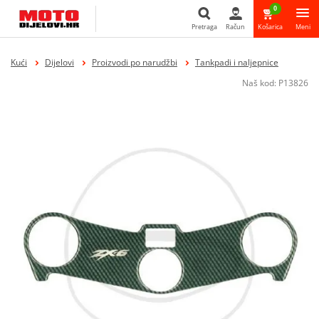
0
Pretraga
Račun
Košarica
Meni
Pretraga
Kući
Dijelovi
Proizvodi po narudžbi
Tankpadi i naljepnice
Naš kod:
P13826