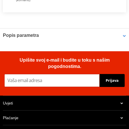
Popis parametra
Proizvođač
JMT
Dimensions
247 x 81.7 mm
Upišite svoj e-mail i budite u toku s našim
pogodnostima.
Prijava
Uvjeti
Plaćanje