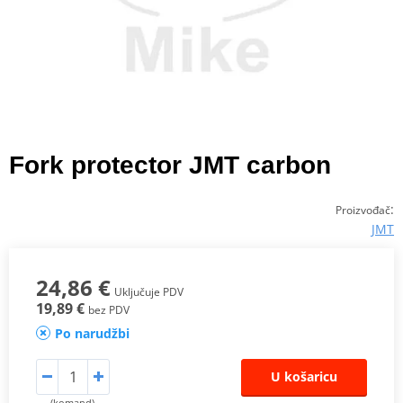
Fork protector JMT carbon
:
Proizvođač
JMT
24,86 €
Uključuje PDV
19,89 €
bez PDV
Po narudžbi
U košaricu
(komand)