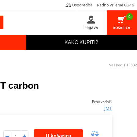
Usporedba
Radno vrijeme 08-16
0
PRIJAVA
KOŠARICA
KAKO KUPITI?
Naš kod:
P13832
MT carbon
:
Proizvođač
JMT
U košaricu