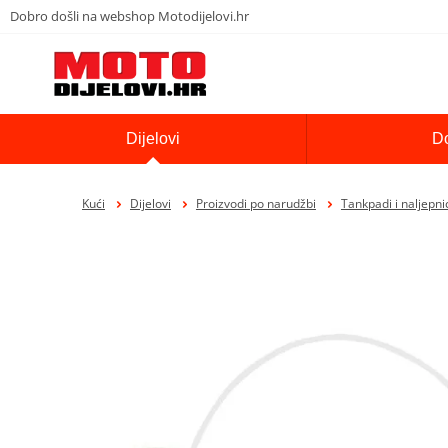
Dobro došli na webshop Motodijelovi.hr
Dijelovi
D
Kući
Dijelovi
Proizvodi po narudžbi
Tankpadi i naljepni