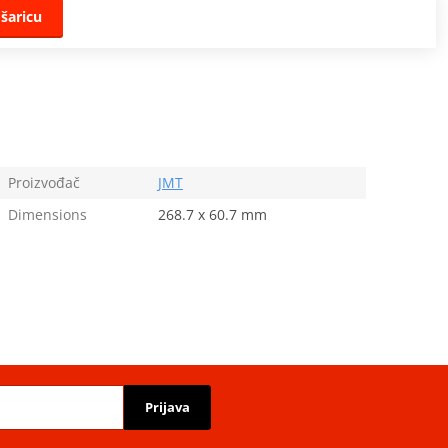
šaricu
Proizvođač
JMT
Dimensions
268.7 x 60.7 mm
Prijava