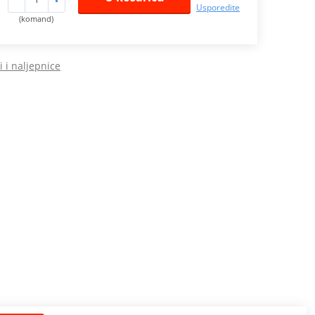
Usporedite
(komand)
 i naljepnice