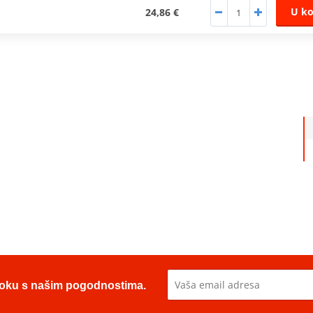
U ko
24,86 €
u toku s našim pogodnostima.