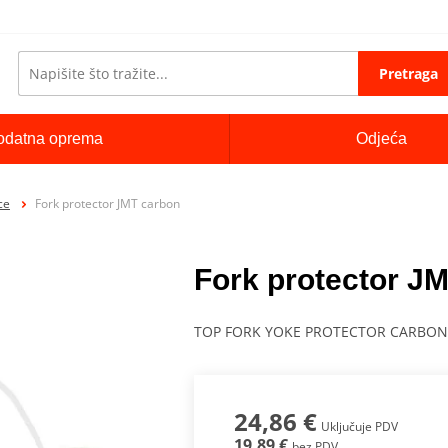
Pretraga
odatna oprema
Odjeća
ce
Fork protector JMT carbon
Fork protector J
TOP FORK YOKE PROTECTOR CARBON
24,86 €
Uključuje PDV
19,89 €
bez PDV