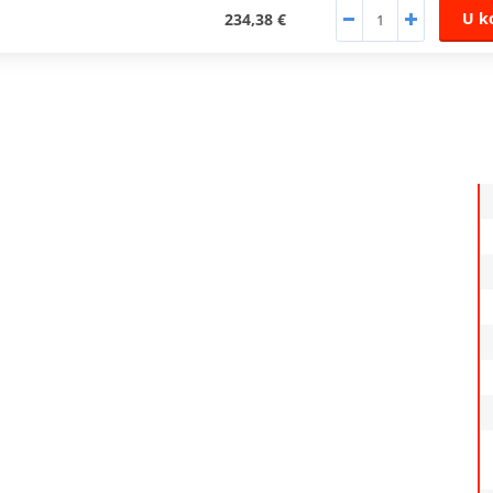
U k
234,38 €