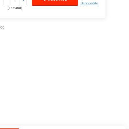
Usporedite
(komand)
ice