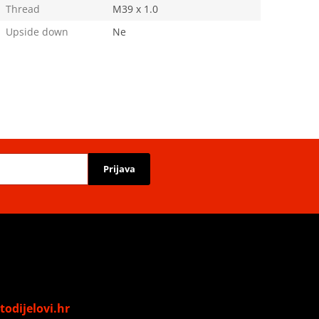
Thread
M39 x 1.0
Upside down
Ne
Prijava
odijelovi.hr