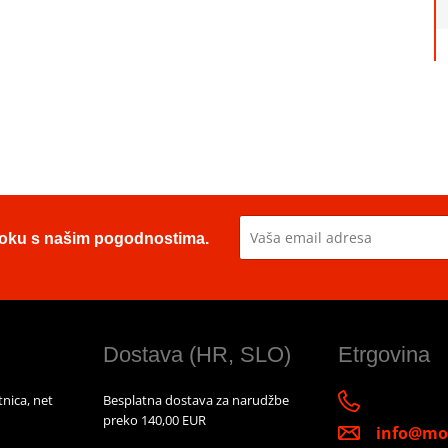
u toku s našim pogodnostima.
Dostava (HR, SLO)
Etrgovina
nica, net
Besplatna dostava za narudžbe
preko 140,00 EUR
info@mot