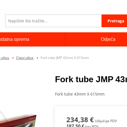
Pretraga
odatna oprema
Odjeća
vilicu
Cijevi vilice
Fork tube JMP 43mm X 615mm
Fork tube JMP 
Fork tube 43mm X 615mm
234,38 €
Uključuje PDV
187,50 €
bez PDV