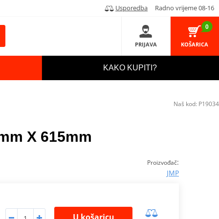
Usporedba
Radno vrijeme 08-16
0
PRIJAVA
KOŠARICA
KAKO KUPITI?
Naš kod:
P19034
43mm X 615mm
:
Proizvođač
JMP
U košaricu