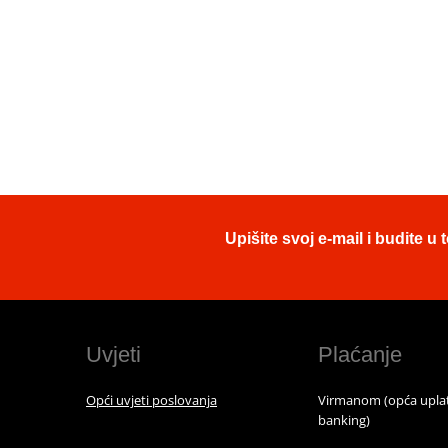
Upišite svoj e-mail i budite 
Uvjeti
Plaćanje
Opći uvjeti poslovanja
Virmanom (opća uplat
banking)