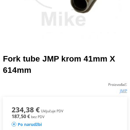
Fork tube JMP krom 41mm X
614mm
:
Proizvođač
JMP
234,38 €
Uključuje PDV
187,50 €
bez PDV
Po narudžbi