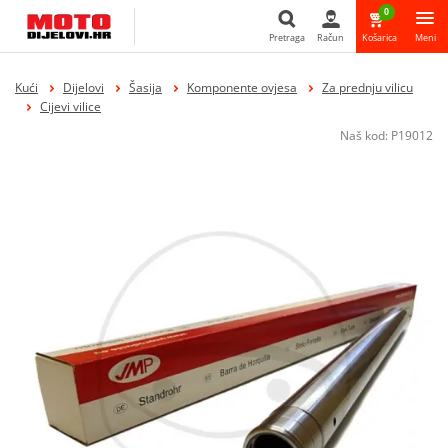
0
Pretraga
Račun
Košarica
Meni
Pretraga
Kući
Dijelovi
Šasija
Komponente ovjesa
Za prednju vilicu
Cijevi vilice
Naš kod:
P19012