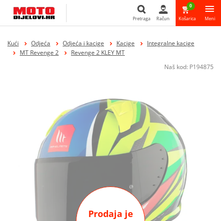
0
Pretraga
Račun
Košarica
Meni
Pretraga
Kući
Odjeća
Odjeća i kacige
Kacige
Integralne kacige
MT Revenge 2
Revenge 2 KLEY MT
Naš kod:
P194875
Prodaja je