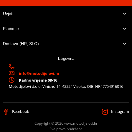
Uvjeti
Plaćanje
Dostava (HR, SLO)
Etrgovina
info@motodijelovi.hr
Radno vrijeme 08-16
Motodijelovi d.o.o, Vinično 14, 42224 Visoko, OIB: HR47754916016
Facebook
Instagram
Copyright © 2026 www.motodijelovi.hr
Sva prava pridržana