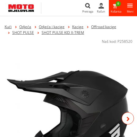
0
Pretraga
Račun
Košarica
Meni
Pretraga
Kući
Odjeća
Odjeća i kacige
Kacige
Offroad kacige
SHOT PULSE
SHOT PULSE KID X-TREM
Naš kod:
P258520