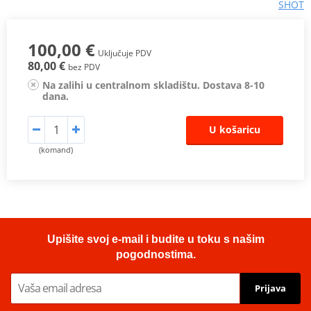
SHOT
100,00 €
Uključuje PDV
80,00 €
bez PDV
Na zalihi u centralnom skladištu. Dostava 8-10
dana.
U košaricu
(komand)
Upišite svoj e-mail i budite u toku s našim
pogodnostima.
Prijava