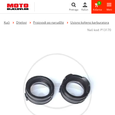
0
Pretraga
Račun
Košarica
Meni
Pretraga
Kući
Dijelovi
Proizvodi po narudžbi
Usisno koljeno karburatora
Naš kod:
P13170