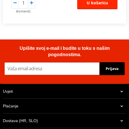
U košaricu
(komand)
Upišite svoj e-mail i budite u toku s našim
pogodnostima.
Prijava
Uvjeti
Plaćanje
Dostava (HR, SLO)