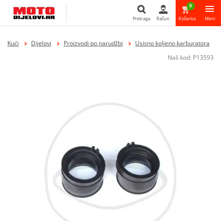
0
Pretraga
Račun
Košarica
Meni
Pretraga
Kući
Dijelovi
Proizvodi po narudžbi
Usisno koljeno karburatora
Naš kod:
P13593