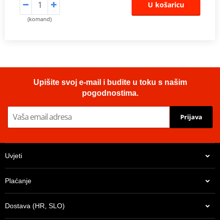
U košaricu
(komand)
Upišite svoj e-mail i budite u toku s našim
pogodnostima.
Prijava
Uvjeti
Plaćanje
Dostava (HR, SLO)