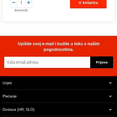
U košaricu
(komand)
Upišite svoj e-mail i budite u toku s našim
pogodnostima.
Prijava
Uvjeti
Plaćanje
Dostava (HR, SLO)