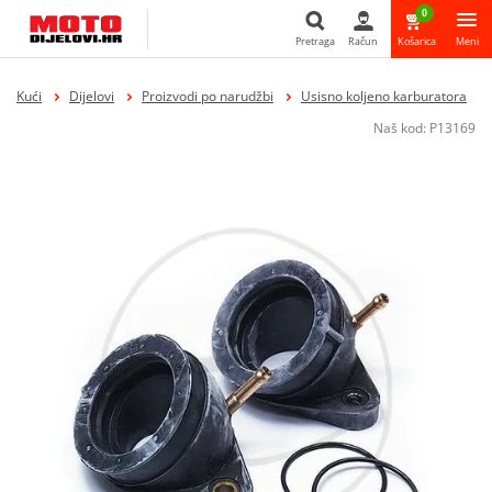
0
Pretraga
Račun
Košarica
Meni
Pretraga
Kući
Dijelovi
Proizvodi po narudžbi
Usisno koljeno karburatora
Naš kod:
P13169