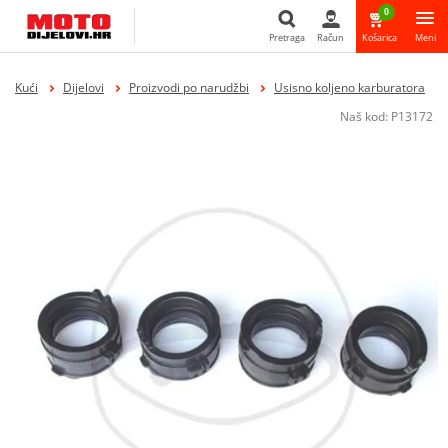
0
Pretraga
Račun
Košarica
Meni
Pretraga
Kući
Dijelovi
Proizvodi po narudžbi
Usisno koljeno karburatora
Naš kod:
P13172