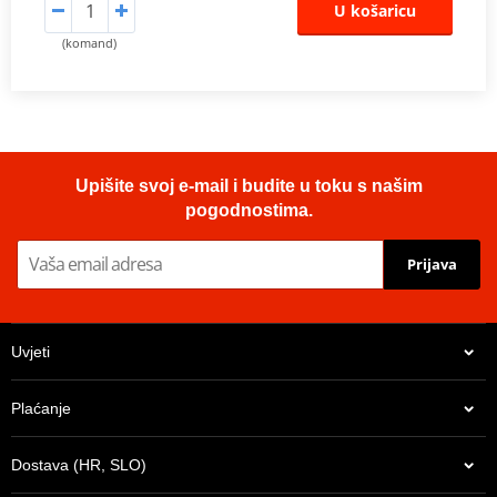
U košaricu
(komand)
Upišite svoj e-mail i budite u toku s našim
pogodnostima.
Prijava
Uvjeti
Plaćanje
Dostava (HR, SLO)