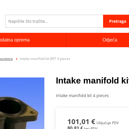
Pretraga
odatna oprema
Odjeća
buratora
Intake manifold kit JMT 4 pieces
Intake manifold k
Intake manifold kit 4 pieces
101,01 €
Uključuje PDV
80,81 €
bez PDV