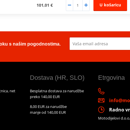
U košaricu
101,01 €
u toku s našim pogodnostima.
Dostava (HR, SLO)
Etrgovina
nica, net
Besplatna dostava za narudžbe
preko 140,00 EUR
info@mot
8,00 EUR za narudžbe
Radno vr
manje od 140,00 EUR
Motodijelovi d.o.o