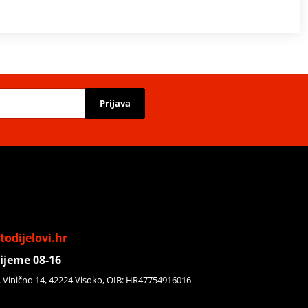
Prijava
odijelovi.hr
ijeme 08-16
, Vinično 14, 42224 Visoko, OIB: HR47754916016