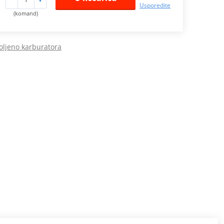
Usporedite
(komand)
oljeno karburatora