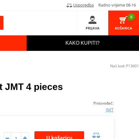
Usporedba
Radno vrijeme 08-16
0
PRIJAVA
KOŠARICA
KAKO KUPITI?
Naš kod:
P13601
it JMT 4 pieces
:
Proizvođač
JMT
U košaricu