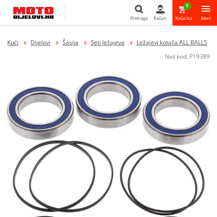
0
Pretraga
Račun
Košarica
Meni
Pretraga
Kući
Dijelovi
Šasija
Seti ležajeva
Ležajevi kotača ALL BALLS
Naš kod:
P19389