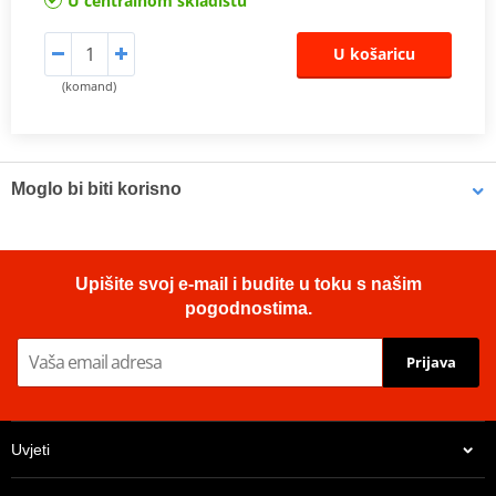
U centralnom skladištu
U košaricu
(komand)
Moglo bi biti korisno
LOCTITE 603 LOCTITE 1971545 10 ml
Upišite svoj e-mail i budite u toku s našim
pogodnostima.
Prijava
Uvjeti