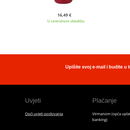
16,49 €
U centralnom skladištu
Upišite svoj e-mail i budite 
Uvjeti
Plaćanje
Opći uvjeti poslovanja
Virmanom (opća uplat
banking)