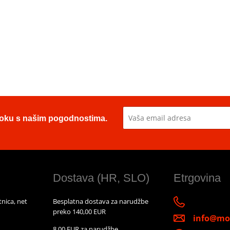
u toku s našim pogodnostima.
Dostava (HR, SLO)
Etrgovina
nica, net
Besplatna dostava za narudžbe
preko 140,00 EUR
info@mot
8,00 EUR za narudžbe