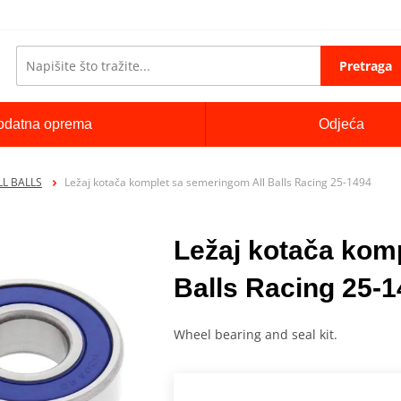
Pretraga
odatna oprema
Odjeća
ALL BALLS
Ležaj kotača komplet sa semeringom All Balls Racing 25-1494
Ležaj kotača kom
Balls Racing 25-
Wheel bearing and seal kit.