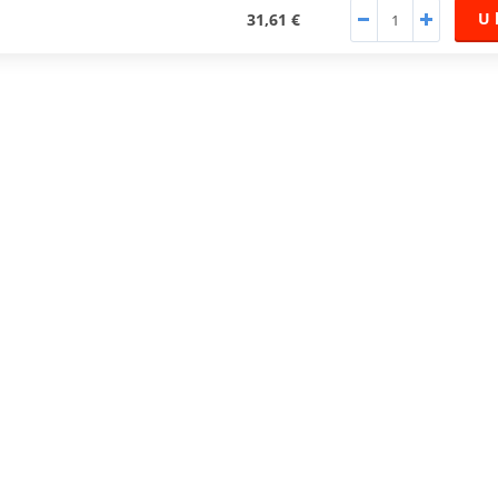
U 
31,61 €