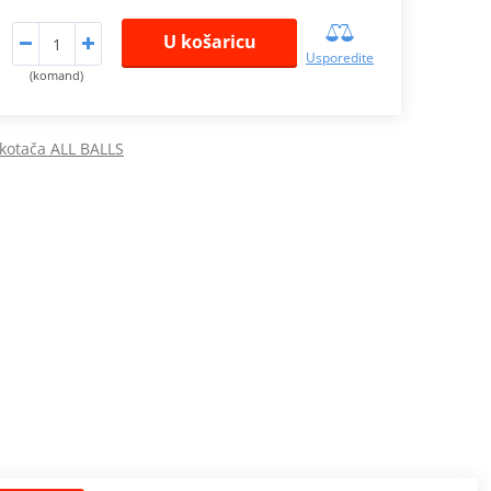
U košaricu
Usporedite
(komand)
 kotača ALL BALLS