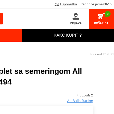
Usporedba
Radno vrijeme 08-16
0
PRIJAVA
KOŠARICA
KAKO KUPITI?
Naš kod:
P19521
plet sa semeringom All
1494
:
Proizvođač
All Balls Racing