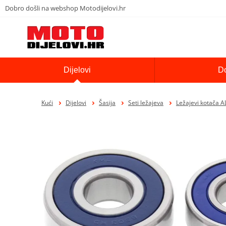
Dobro došli na webshop Motodijelovi.hr
Dijelovi
D
Kući
Dijelovi
Šasija
Seti ležajeva
Ležajevi kotača 