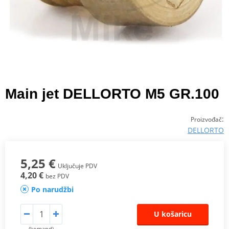
Main jet DELLORTO M5 GR.100
:
Proizvođač
DELLORTO
5,25 €
Uključuje PDV
4,20 €
bez PDV
Po narudžbi
U košaricu
(komand)