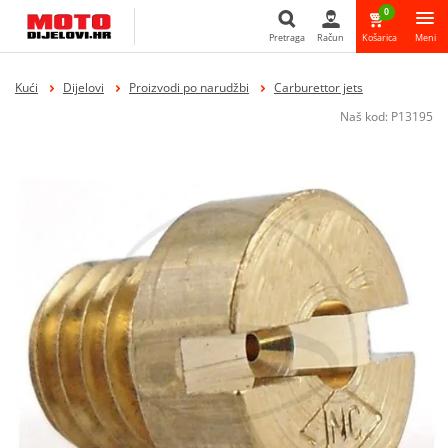
0
Pretraga
Račun
Košarica
Meni
Pretraga
Kući
Dijelovi
Proizvodi po narudžbi
Carburettor jets
Naš kod:
P13195