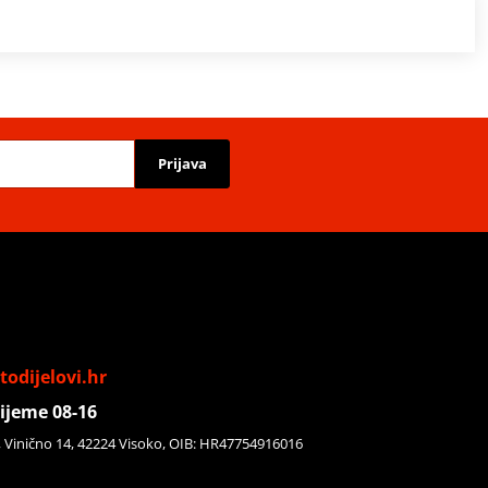
Prijava
odijelovi.hr
ijeme 08-16
, Vinično 14, 42224 Visoko, OIB: HR47754916016