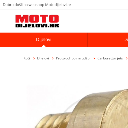
Dobro došli na webshop Motodijelovi.hr
Dijelovi
D
Kući
Dijelovi
Proizvodi po narudžbi
Carburettor jets