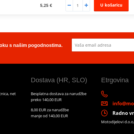
U košaricu
5,25 €
u toku s našim pogodnostima.
Dostava (HR, SLO)
Etrgovina
nica, net
Besplatna dostava za narudžbe
preko 140,00 EUR
info@mot
8,00 EUR za narudžbe
Radno vr
manje od 140,00 EUR
Motodijelovi d.o.o