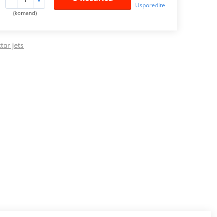
Usporedite
(komand)
tor jets