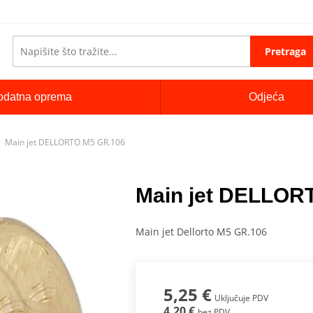
Pretraga
odatna oprema
Odjeća
Main jet DELLORTO M5 GR.106
Main jet DELLOR
Main jet Dellorto M5 GR.106
5,25 €
Uključuje PDV
4,20 €
bez PDV