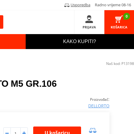
Usporedba
Radno vrijeme 08-16
0
PRIJAVA
KOŠARICA
KAKO KUPITI?
Naš kod:
P13198
TO M5 GR.106
:
Proizvođač
DELLORTO
U košaricu