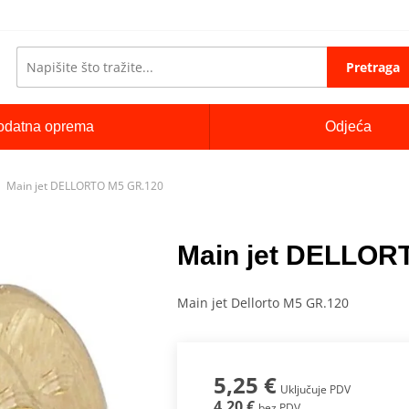
Pretraga
odatna oprema
Odjeća
Main jet DELLORTO M5 GR.120
Main jet DELLOR
Main jet Dellorto M5 GR.120
5,25 €
Uključuje PDV
4,20 €
bez PDV