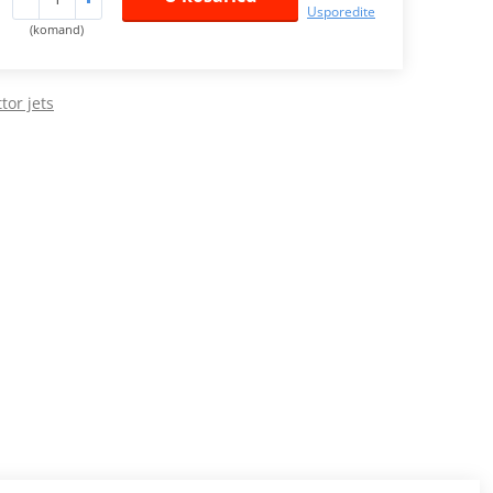
Usporedite
(komand)
tor jets