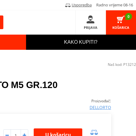
Usporedba
Radno vrijeme 08-16
0
PRIJAVA
KOŠARICA
KAKO KUPITI?
Naš kod:
P13212
TO M5 GR.120
:
Proizvođač
DELLORTO
U košaricu