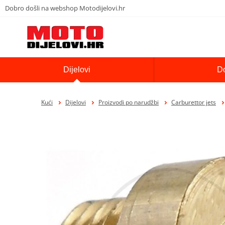
Dobro došli na webshop Motodijelovi.hr
Dijelovi
D
Kući
Dijelovi
Proizvodi po narudžbi
Carburettor jets