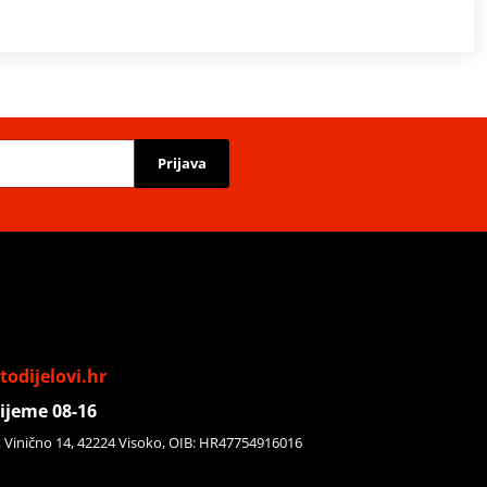
Prijava
odijelovi.hr
ijeme 08-16
, Vinično 14, 42224 Visoko, OIB: HR47754916016