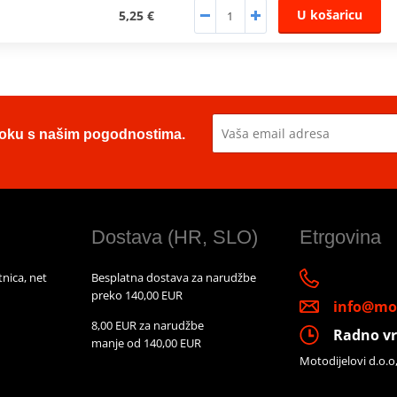
U košaricu
5,25 €
u toku s našim pogodnostima.
Dostava (HR, SLO)
Etrgovina
nica, net
Besplatna dostava za narudžbe
preko 140,00 EUR
info@mot
8,00 EUR za narudžbe
Radno vr
manje od 140,00 EUR
Motodijelovi d.o.o