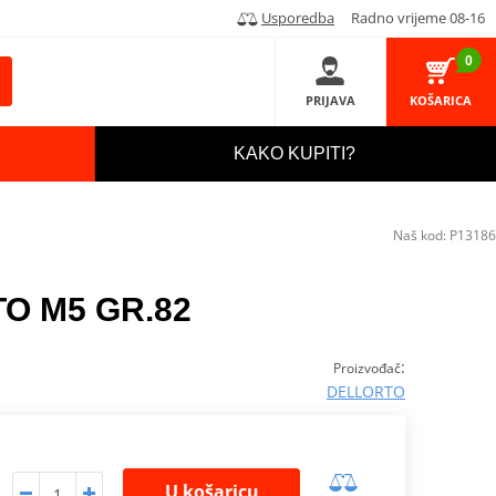
Usporedba
Radno vrijeme 08-16
0
PRIJAVA
KOŠARICA
KAKO KUPITI?
Naš kod:
P13186
TO M5 GR.82
:
Proizvođač
DELLORTO
U košaricu