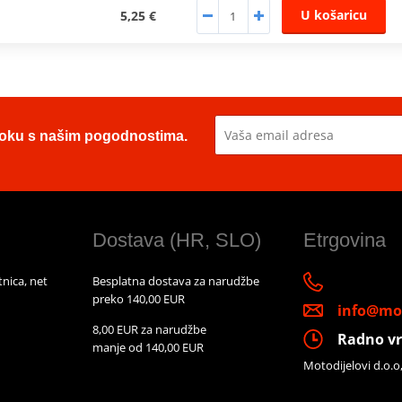
U košaricu
5,25 €
u toku s našim pogodnostima.
Dostava (HR, SLO)
Etrgovina
nica, net
Besplatna dostava za narudžbe
preko 140,00 EUR
info@mot
8,00 EUR za narudžbe
Radno vr
manje od 140,00 EUR
Motodijelovi d.o.o