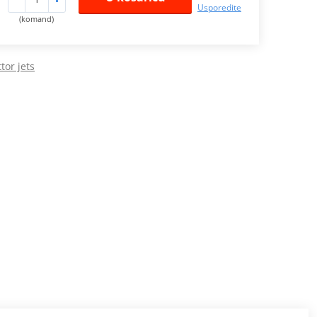
Usporedite
(komand)
tor jets