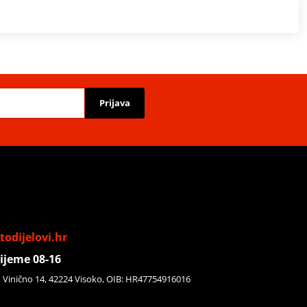
Prijava
odijelovi.hr
ijeme 08-16
, Vinično 14, 42224 Visoko, OIB: HR47754916016