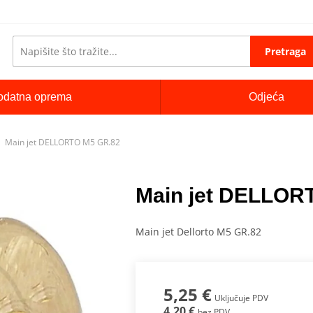
Pretraga
odatna oprema
Odjeća
Main jet DELLORTO M5 GR.82
Main jet DELLOR
Main jet Dellorto M5 GR.82
5,25 €
Uključuje PDV
4,20 €
bez PDV