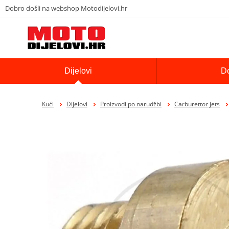
Dobro došli na webshop Motodijelovi.hr
Dijelovi
D
Kući
Dijelovi
Proizvodi po narudžbi
Carburettor jets